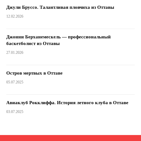
Джули Бруссо. Талантливая пловчиха из Оттавы
12.02.2026
Джонни Берханемескель — профессиональный
баскетболист из Оттавы
27.01.2026
Остров мертвых в Оттаве
05.07.2025
Авиаклуб Рокклиффа. История летного клуба в Оттаве
03.07.2025