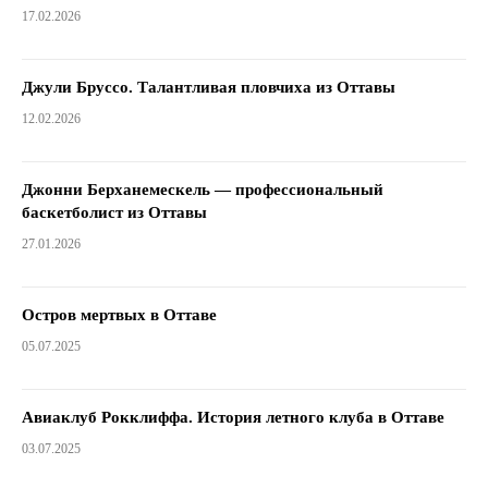
17.02.2026
Джули Бруссо. Талантливая пловчиха из Оттавы
12.02.2026
Джонни Берханемескель — профессиональный
баскетболист из Оттавы
27.01.2026
Остров мертвых в Оттаве
05.07.2025
Авиаклуб Рокклиффа. История летного клуба в Оттаве
03.07.2025