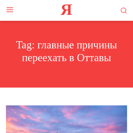
Я
Tag:
главные причины
переехать в Оттавы