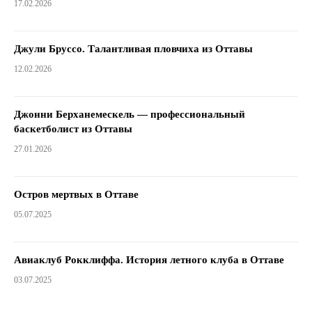
17.02.2026
Джули Бруссо. Талантливая пловчиха из Оттавы
12.02.2026
Джонни Берханемескель — профессиональный
баскетболист из Оттавы
27.01.2026
Остров мертвых в Оттаве
05.07.2025
Авиаклуб Рокклиффа. История летного клуба в Оттаве
03.07.2025