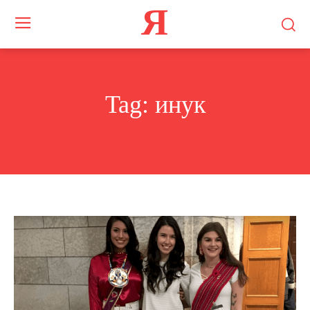
Я
Tag:
инук