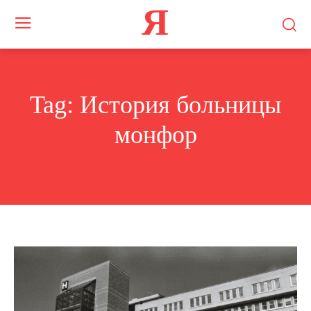
Я
Tag:
История больницы
монфор