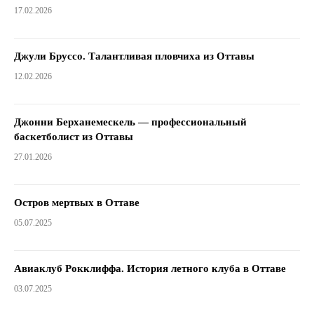
17.02.2026
Джули Бруссо. Талантливая пловчиха из Оттавы
12.02.2026
Джонни Берханемескель — профессиональный
баскетболист из Оттавы
27.01.2026
Остров мертвых в Оттаве
05.07.2025
Авиаклуб Рокклиффа. История летного клуба в Оттаве
03.07.2025