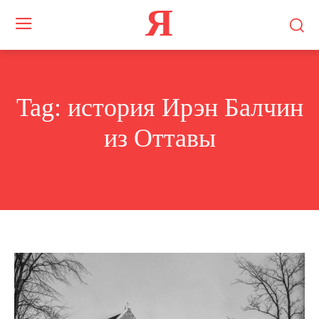
Я
Tag:
история Ирэн Балчин
из Оттавы