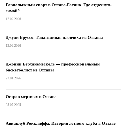
Горнолыжный спорт в Оттаве-Гатино. Где отдохнуть
зимой?
17.02.2026
Джули Бруссо. Талантливая пловчиха из Оттавы
12.02.2026
Джонни Берханемескель — профессиональный
баскетболист из Оттавы
27.01.2026
Остров мертвых в Оттаве
05.07.2025
Авиаклуб Рокклиффа. История летного клуба в Оттаве