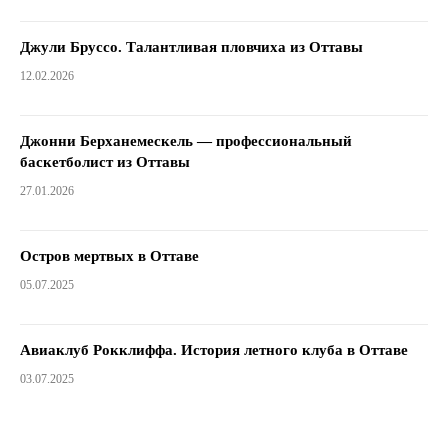
Джули Бруссо. Талантливая пловчиха из Оттавы
12.02.2026
Джонни Берханемескель — профессиональный
баскетболист из Оттавы
27.01.2026
Остров мертвых в Оттаве
05.07.2025
Авиаклуб Рокклиффа. История летного клуба в Оттаве
03.07.2025