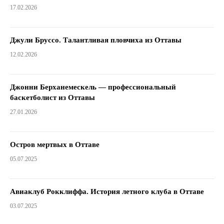
17.02.2026
Джули Бруссо. Талантливая пловчиха из Оттавы
12.02.2026
Джонни Берханемескель — профессиональный
баскетболист из Оттавы
27.01.2026
Остров мертвых в Оттаве
05.07.2025
Авиаклуб Рокклиффа. История летного клуба в Оттаве
03.07.2025