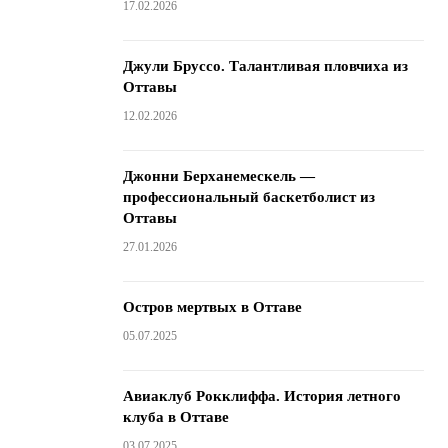
17.02.2026
Джули Бруссо. Талантливая пловчиха из
Оттавы
12.02.2026
Джонни Берханемескель —
профессиональный баскетболист из
Оттавы
27.01.2026
Остров мертвых в Оттаве
05.07.2025
Авиаклуб Рокклиффа. История летного
клуба в Оттаве
03.07.2025