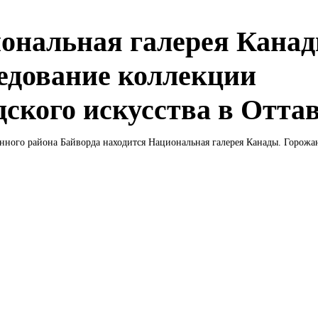
ональная галерея Канад
едование коллекции
дского искусства в Отта
ного района Байворда находится Национальная галерея Канады. Горожан