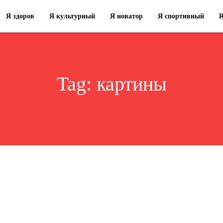
Я здоров
Я культурный
Я новатор
Я спортивный
Tag:
картины