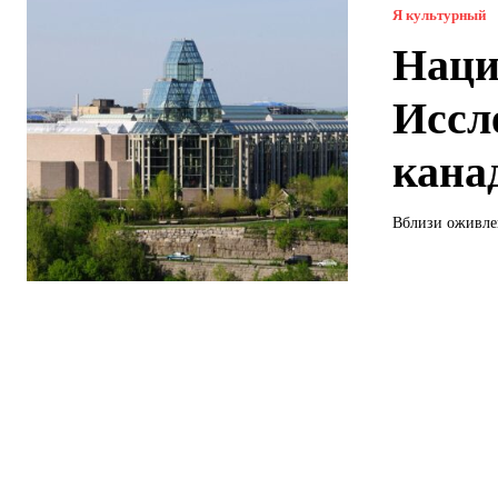
Я культурный
Наци
Иссл
кана
Вблизи оживлен