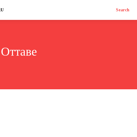
RU
Search
 Оттаве