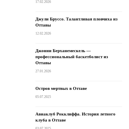
17.02.2026
Джули Бруссо. Талантливая пловчиха из
Оттавы
12.02.2026
Джонни Берханемескель —
профессиональный баскетболист из
Оттавы
27.01.2026
Остров мертвых в Оттаве
05.07.2025
Авиаклуб Рокклиффа. История летного
клуба в Оттаве
03.07.2025