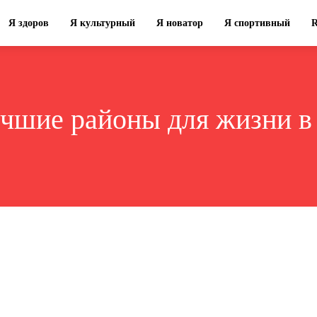
Я здоров
Я культурный
Я новатор
Я спортивный
чшие районы для жизни в