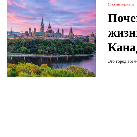
Я культурный
Поче
жизн
Кан
Это город возм