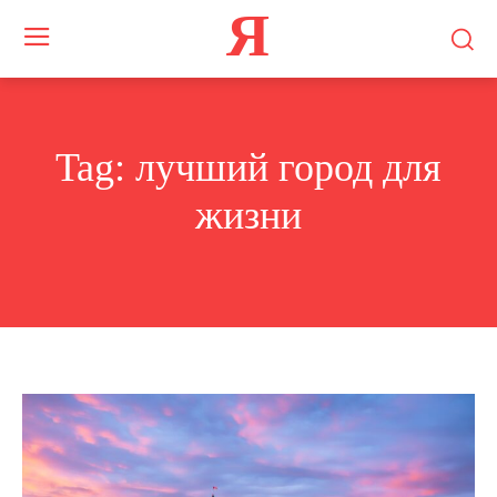
Я
Tag:
лучший город для
жизни