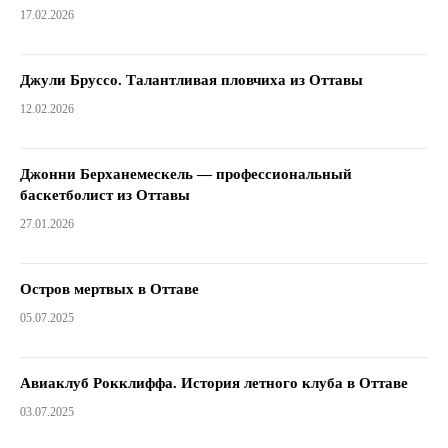
17.02.2026
Джули Бруссо. Талантливая пловчиха из Оттавы
12.02.2026
Джонни Берханемескель — профессиональный
баскетболист из Оттавы
27.01.2026
Остров мертвых в Оттаве
05.07.2025
Авиаклуб Рокклиффа. История летного клуба в Оттаве
03.07.2025