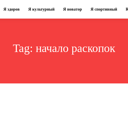
Я здоров
Я культурный
Я новатор
Я спортивный
Tag:
начало раскопок