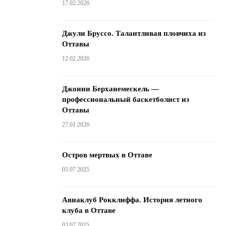
17.02.2026
Джули Бруссо. Талантливая пловчиха из
Оттавы
12.02.2026
Джонни Берханемескель —
профессиональный баскетболист из
Оттавы
27.01.2026
Остров мертвых в Оттаве
05.07.2025
Авиаклуб Рокклиффа. История летного
клуба в Оттаве
03.07.2025