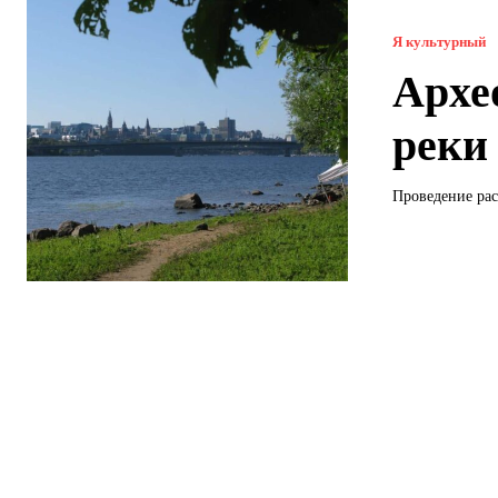
Я культурный
Архе
реки
Проведение рас