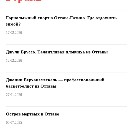
Горнолыжный спорт в Оттаве-Гатино. Где отдохнуть
зимой?
17.02.2026
Джули Бруссо. Талантливая пловчиха из Оттавы
12.02.2026
Джонни Берханемескель — профессиональный
баскетболист из Оттавы
27.01.2026
Остров мертвых в Оттаве
05.07.2025