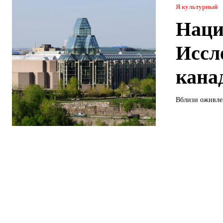
Я культурный
Наци
Иссл
кана
Вблизи оживлен