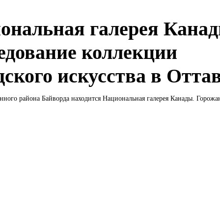
ональная галерея Канад
едование коллекции
дского искусства в Отта
ного района Байворда находится Национальная галерея Канады. Горожан