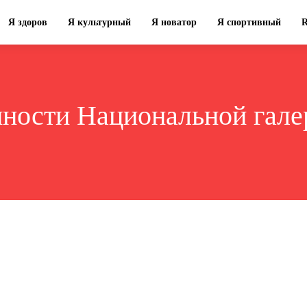
Я здоров
Я культурный
Я новатор
Я спортивный
нности Национальной гале