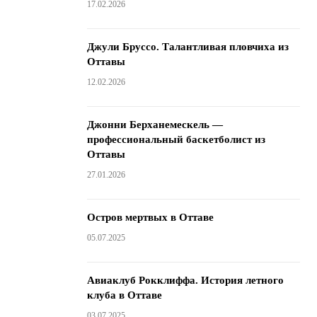
17.02.2026
Джули Бруссо. Талантливая пловчиха из
Оттавы
12.02.2026
Джонни Берханемескель —
профессиональный баскетболист из
Оттавы
27.01.2026
Остров мертвых в Оттаве
05.07.2025
Авиаклуб Рокклиффа. История летного
клуба в Оттаве
03.07.2025