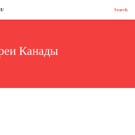
RU
Search
реи Канады