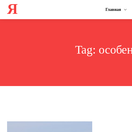
Я
Главная
Tag:
особе