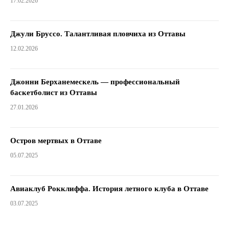
17.02.2026
Джули Бруссо. Талантливая пловчиха из Оттавы
12.02.2026
Джонни Берханемескель — профессиональный
баскетболист из Оттавы
27.01.2026
Остров мертвых в Оттаве
05.07.2025
Авиаклуб Рокклиффа. История летного клуба в Оттаве
03.07.2025