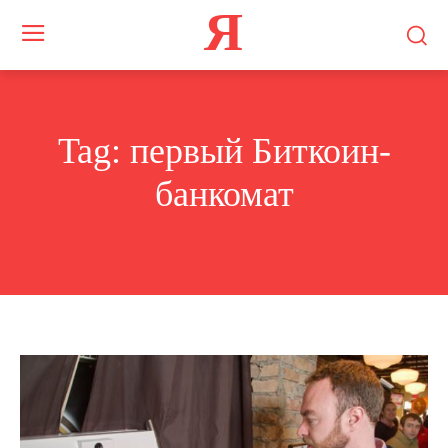
Я
Tag:
первый Биткоин-
банкомат