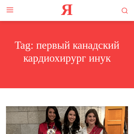
Я
Tag:
первый канадский
кардиохирург инук