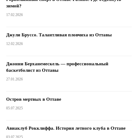
зимой?
17.02.2026
Джули Бруссо. Талантливая пловчиха из Оттавы
12.02.2026
Джонни Берханемескель — профессиональный
баскетболист из Оттавы
27.01.2026
Остров мертвых в Оттаве
05.07.2025
Авиаклуб Рокклиффа. История летного клуба в Оттаве
03.07.2025