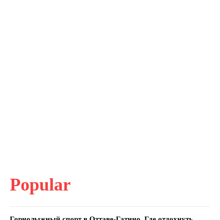
Popular
Горнолыжный спорт в Оттаве-Гатино. Где отдохнуть