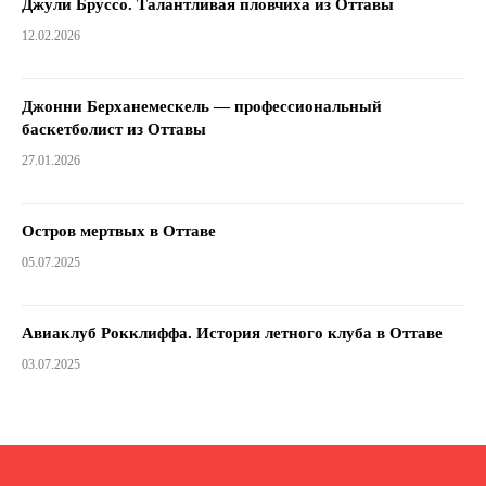
Джули Бруссо. Талантливая пловчиха из Оттавы
12.02.2026
Джонни Берханемескель — профессиональный
баскетболист из Оттавы
27.01.2026
Остров мертвых в Оттаве
05.07.2025
Авиаклуб Рокклиффа. История летного клуба в Оттаве
03.07.2025