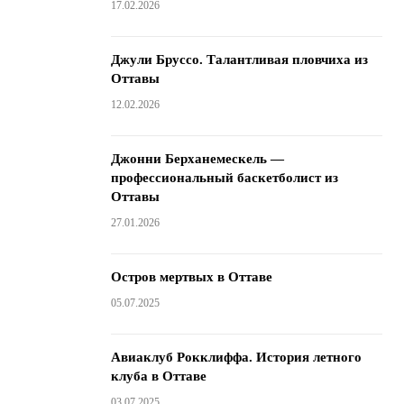
17.02.2026
Джули Бруссо. Талантливая пловчиха из
Оттавы
12.02.2026
Джонни Берханемескель —
профессиональный баскетболист из
Оттавы
27.01.2026
Остров мертвых в Оттаве
05.07.2025
Авиаклуб Рокклиффа. История летного
клуба в Оттаве
03.07.2025