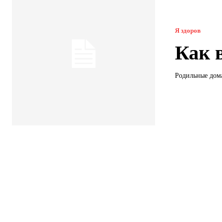
Я здоров
Как 
Родильные дома