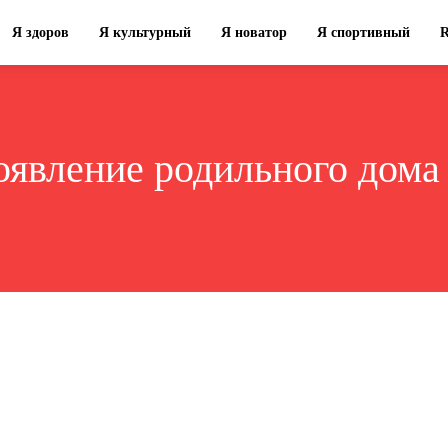
Я здоров
Я культурный
Я новатор
Я спортивный
явление родильного дома