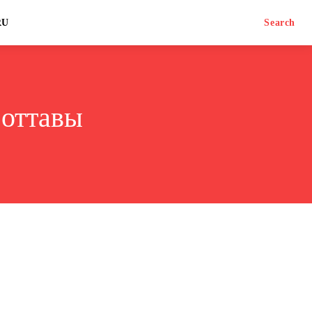
RU
Search
 оттавы