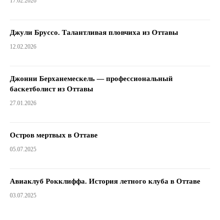
17.02.2026
Джули Бруссо. Талантливая пловчиха из Оттавы
12.02.2026
Джонни Берханемескель — профессиональный
баскетболист из Оттавы
27.01.2026
Остров мертвых в Оттаве
05.07.2025
Авиаклуб Рокклиффа. История летного клуба в Оттаве
03.07.2025