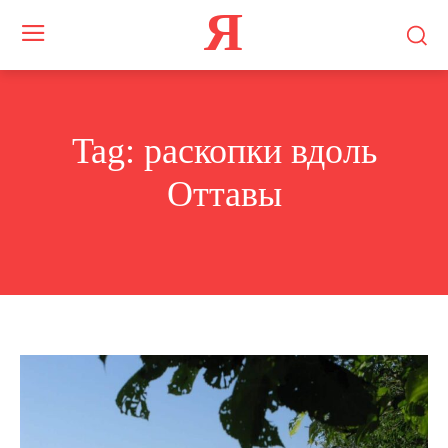
Я
Tag:
раскопки вдоль
Оттавы