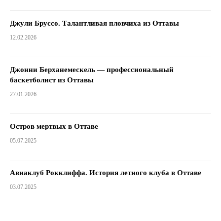
Джули Бруссо. Талантливая пловчиха из Оттавы
12.02.2026
Джонни Берханемескель — профессиональный
баскетболист из Оттавы
27.01.2026
Остров мертвых в Оттаве
05.07.2025
Авиаклуб Рокклиффа. История летного клуба в Оттаве
03.07.2025