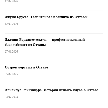
17.02.2026
Джули Бруссо. Талантливая пловчиха из Оттавы
12.02.2026
Джонни Берханемескель — профессиональный
баскетболист из Оттавы
27.01.2026
Остров мертвых в Оттаве
05.07.2025
Авиаклуб Рокклиффа. История летного клуба в Оттаве
03.07.2025