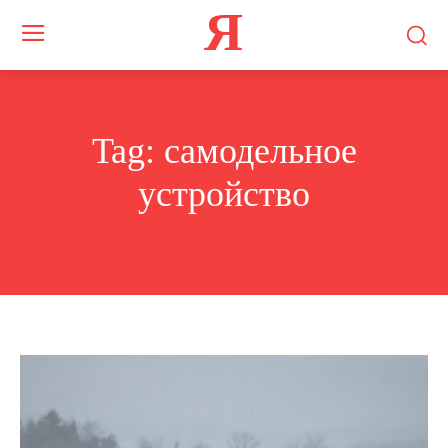
Я
Tag:
самодельное
устройство