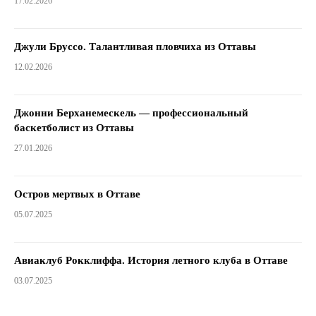
17.02.2026
Джули Бруссо. Талантливая пловчиха из Оттавы
12.02.2026
Джонни Берханемескель — профессиональный
баскетболист из Оттавы
27.01.2026
Остров мертвых в Оттаве
05.07.2025
Авиаклуб Рокклиффа. История летного клуба в Оттаве
03.07.2025