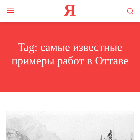
Я
Tag:
самые известные
примеры работ в Оттаве