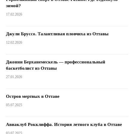
зимой?
17.02.2026
Джули Бруссо. Талантливая пловчиха из Оттавы
12.02.2026
Джонни Берханемескель — профессиональный
баскетболист из Оттавы
27.01.2026
Остров мертвых в Оттаве
05.07.2025
Авиаклуб Рокклиффа. История летного клуба в Оттаве
03.07.2025