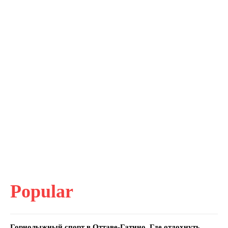
Popular
Горнолыжный спорт в Оттаве-Гатино. Где отдохнуть