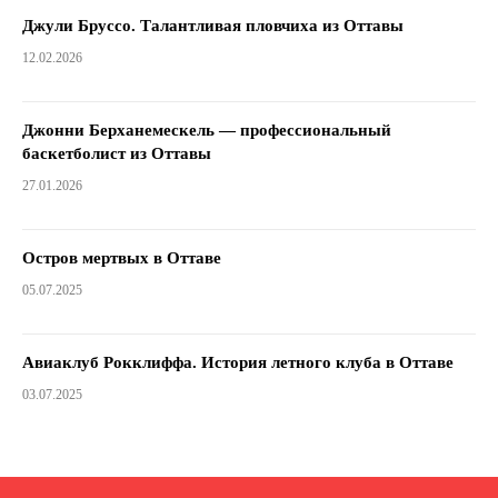
Джули Бруссо. Талантливая пловчиха из Оттавы
12.02.2026
Джонни Берханемескель — профессиональный
баскетболист из Оттавы
27.01.2026
Остров мертвых в Оттаве
05.07.2025
Авиаклуб Рокклиффа. История летного клуба в Оттаве
03.07.2025