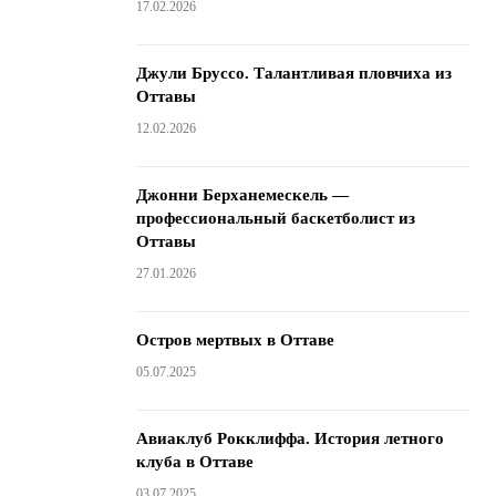
17.02.2026
Джули Бруссо. Талантливая пловчиха из
Оттавы
12.02.2026
Джонни Берханемескель —
профессиональный баскетболист из
Оттавы
27.01.2026
Остров мертвых в Оттаве
05.07.2025
Авиаклуб Рокклиффа. История летного
клуба в Оттаве
03.07.2025