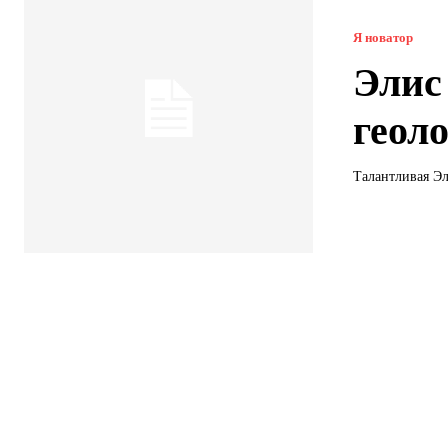
Я новатор
Элис
геол
Талантливая Эл