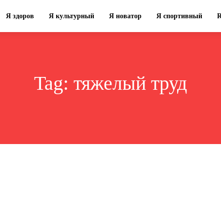
Я здоров
Я культурный
Я новатор
Я спортивный
Tag:
тяжелый труд