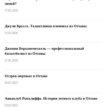
зимой?
17.02.2026
Джули Бруссо. Талантливая пловчиха из Оттавы
12.02.2026
Джонни Берханемескель — профессиональный
баскетболист из Оттавы
27.01.2026
Остров мертвых в Оттаве
05.07.2025
Авиаклуб Рокклиффа. История летного клуба в Оттаве
03.07.2025