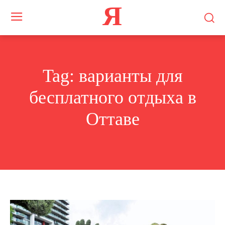
Я
Tag:
варианты для
бесплатного отдыха в
Оттаве