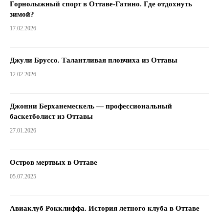
Горнолыжный спорт в Оттаве-Гатино. Где отдохнуть
зимой?
17.02.2026
Джули Бруссо. Талантливая пловчиха из Оттавы
12.02.2026
Джонни Берханемескель — профессиональный
баскетболист из Оттавы
27.01.2026
Остров мертвых в Оттаве
05.07.2025
Авиаклуб Рокклиффа. История летного клуба в Оттаве