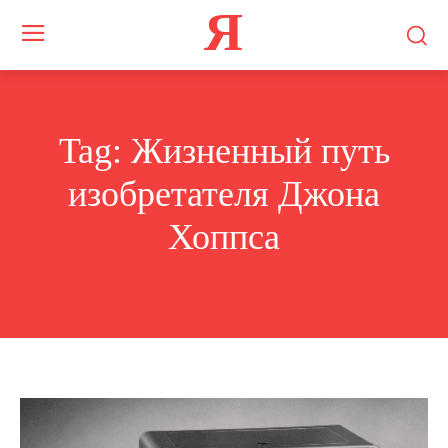
Я
Tag:
Жизненный путь
изобретателя Джона
Хоппса