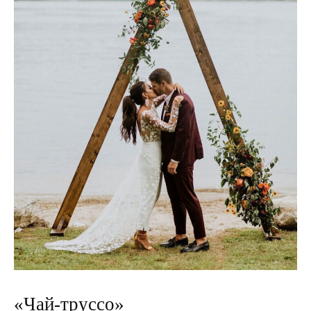
«Чай-труссо»