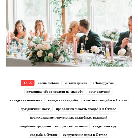
TAGS
«вена любви»
«Танец денег»
«Чай-труссо»
вечеринка сбора средств на свадьбу
друг ведущий
канадская помолвка
канадская свадьба
классика свадьбы в Оттаве
праздничный поезд
продолжительность свадьбы в Оттаве
происхождение популярных свадебных традиций
свадебные традиции о которых вы не знали
свадебный круг
свадьба в Оттаве
супружеские пары в Оттаве