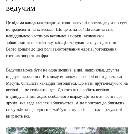
ведучим
Це відома канадська традиція, коли наречені просять друга по суті
попрацювати на їх весіллі. Що це означає? Ця людина стає
невіддільною частиною весільної вечірки, включаючи
зобов’язання та логістику, місяці планування та узгодження.
Варто додати до цієї ролі занотовування жартів, узгодження
гострих зворотних фраз.
Ведучим може бути не одна людина, а дві, наприклад, друг та
подруга наречених. В такому випадку на весіллі вони ділять час.
Мабуть, більшість канадців погодяться, що мати друга-ведучого на
весіллі — це геніальна ідея. До того ж це робить весілля
індивідуальним, додає особливого шарму. До того ж часто пара
друзів, яка веде весілля, зближується. А це поштовх до близьких
стосунків та ще одного в майбутньому весілля. Тож в результаті
виграють всі.