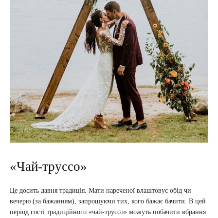
«Чай-труссо»
Це досить давня традиція. Мати нареченої влаштовує обід чи
вечерю (за бажанням), запрошуючи тих, кого бажає бачити. В цей
період гості традиційного «чай-труссо» можуть побачити вбрання