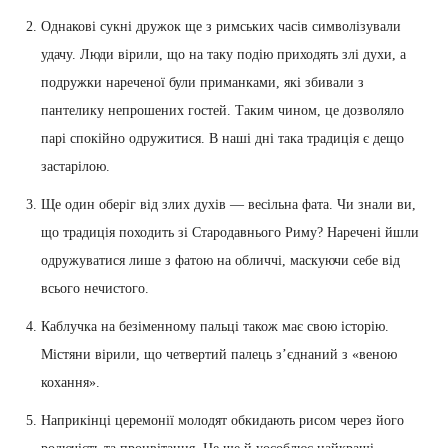
Однакові сукні дружок ще з римських часів символізували
удачу. Люди вірили, що на таку подію приходять злі духи, а
подружки нареченої були приманками, які збивали з
пантелику непрошених гостей. Таким чином, це дозволяло
парі спокійно одружитися. В наші дні така традиція є дещо
застарілою.
Ще один оберіг від злих духів — весільна фата. Чи знали ви,
що традиція походить зі Стародавнього Риму? Наречені йшли
одружуватися лише з фатою на обличчі, маскуючи себе від
всього нечистого.
Каблучка на безіменному пальці також має свою історію.
Містяни вірили, що четвертий палець з’єднаний з «веною
кохання».
Наприкінці церемонії молодят обкидають рисом через його