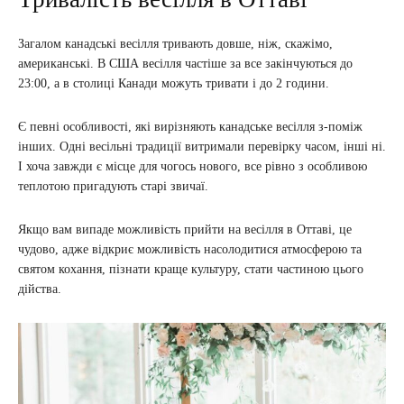
Загалом канадські весілля тривають довше, ніж, скажімо,
американські. В США весілля частіше за все закінчуються до
23:00, а в столиці Канади можуть тривати і до 2 години.
Є певні особливості, які вирізняють канадське весілля з-поміж
інших. Одні весільні традиції витримали перевірку часом, інші ні.
І хоча завжди є місце для чогось нового, все рівно з особливою
теплотою пригадують старі звичаї.
Якщо вам випаде можливість прийти на весілля в Оттаві, це
чудово, адже відкриє можливість насолодитися атмосферою та
святом кохання, пізнати краще культуру, стати частиною цього
дійства.