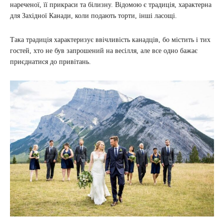
нареченої, її прикраси та білизну. Відомою є традиція, характерна
для Західної Канади, коли подають торти, інші ласощі.
Така традиція характеризує ввічливість канадців, бо містить і тих
гостей, хто не був запрошений на весілля, але все одно бажає
приєднатися до привітань.