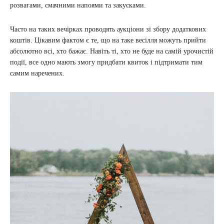
розвагами, смачними напоями та закусками.
Часто на таких вечірках проводять аукціони зі збору додаткових
коштів. Цікавим фактом є те, що на таке весілля можуть прийти
абсолютно всі, хто бажає. Навіть ті, хто не буде на самій урочистій
події, все одно мають змогу придбати квиток і підтримати тим
самим наречених.