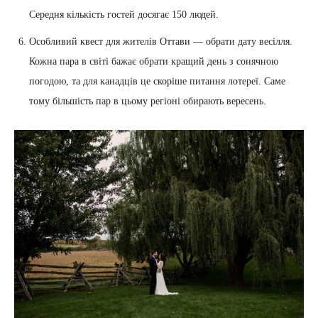
Середня кількість гостей досягає 150 людей.
Особливий квест для жителів Оттави — обрати дату весілля.
Кожна пара в світі бажає обрати кращий день з сонячною
погодою, та для канадців це скоріше питання лотереї. Саме
тому більшість пар в цьому регіоні обирають вересень.