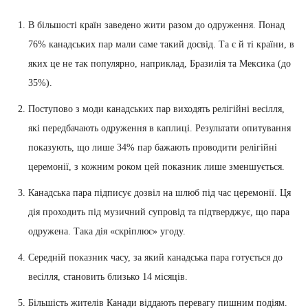
В більшості країн заведено жити разом до одруження. Понад
76% канадських пар мали саме такий досвід. Та є й ті країни, в
яких це не так популярно, наприклад, Бразилія та Мексика (до
35%).
Поступово з моди канадських пар виходять релігійні весілля,
які передбачають одруження в каплиці. Результати опитування
показують, що лише 34% пар бажають проводити релігійні
церемонії, з кожним роком цей показник лише зменшується.
Канадська пара підписує дозвіл на шлюб під час церемонії. Ця
дія проходить під музичний супровід та підтверджує, що пара
одружена. Така дія «скріплює» угоду.
Середній показник часу, за який канадська пара готується до
весілля, становить близько 14 місяців.
Більшість жителів Канади віддають перевагу пишним подіям.