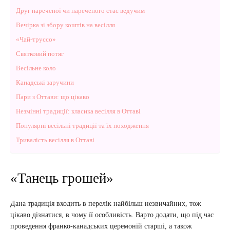
Друг нареченої чи нареченого стає ведучим
Вечірка зі збору коштів на весілля
«Чай-труссо»
Святковий потяг
Весільне коло
Канадські заручини
Пари з Оттави: що цікаво
Незмінні традиції: класика весілля в Оттаві
Популярні весільні традиції та їх походження
Тривалість весілля в Оттаві
«Танець грошей»
Дана традиція входить в перелік найбільш незвичайних, тож
цікаво дізнатися, в чому її особливість. Варто додати, що під час
проведення франко-канадських церемоній старші, а також