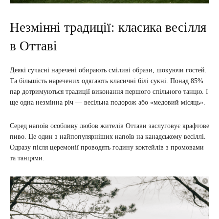
Незмінні традиції: класика весілля
в Оттаві
Деякі сучасні наречені обирають сміливі образи, шокуючи гостей.
Та більшість наречених одягають класичні білі сукні. Понад 85%
пар дотримуються традиції виконання першого спільного танцю. І
ще одна незмінна річ — весільна подорож або «медовий місяць».
Серед напоїв особливу любов жителів Оттави заслуговує крафтове
пиво. Це один з найпопулярніших напоїв на канадському весіллі.
Одразу після церемонії проводять годину коктейлів з промовами
та танцями.