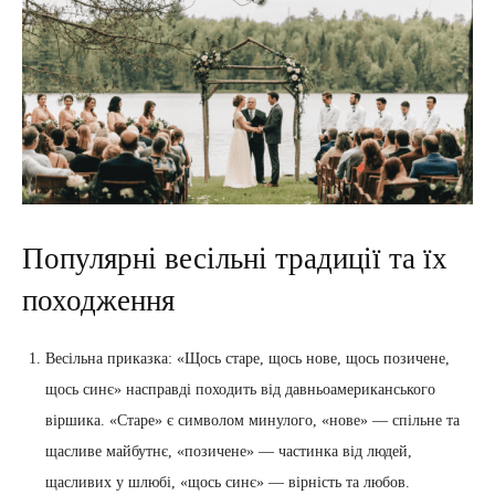
Популярні весільні традиції та їх
походження
Весільна приказка: «Щось старе, щось нове, щось позичене,
щось синє» насправді походить від давньоамериканського
віршика. «Старе» є символом минулого, «нове» — спільне та
щасливе майбутнє, «позичене» — частинка від людей,
щасливих у шлюбі, «щось синє» — вірність та любов.