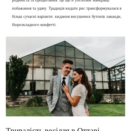
родючість та процвітання. Це ще й уособлює найкращі
побажання та удачу. Традиція кидати рис трансформувалася в
більш сучасні варіанти: кидання висушених бутонів лаванди,
біорозкладного конфетті.
Тривалість весілля в Оттаві