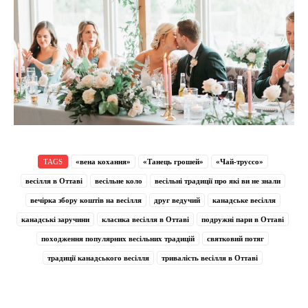
TAGS
«вена кохання»
«Танець грошей»
«Чай-труссо»
весілля в Оттаві
весільне коло
весільні традиції про які ви не знали
вечірка збору коштів на весілля
друг ведучий
канадське весілля
канадські заручини
класика весілля в Оттаві
подружні пари в Оттаві
походження популярних весільних традицій
святковий потяг
традиції канадського весілля
тривалість весілля в Оттаві