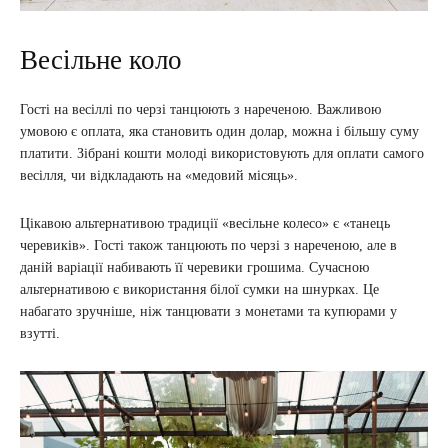
Весільне коло
Гості на весіллі по черзі танцюють з нареченою. Важливою
умовою є оплата, яка становить один долар, можна і більшу суму
платити. Зібрані кошти молоді використовують для оплати самого
весілля, чи відкладають на «медовий місяць».
Цікавою альтернативою традиції «весільне колесо» є «танець
черевиків». Гості також танцюють по черзі з нареченою, але в
даній варіації набивають її черевики грошима. Сучасною
альтернативою є використання білої сумки на шнурках. Це
набагато зручніше, ніж танцювати з монетами та купюрами у
взутті.