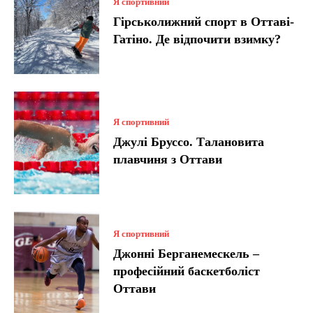
Я спортивний
Гірськолижний спорт в Оттаві-
Гатіно. Де відпочити взимку?
Я спортивний
Джулі Бруссо. Талановита
плавчиня з Оттави
Я спортивний
Джонні Берганемескель –
професійний баскетболіст
Оттави