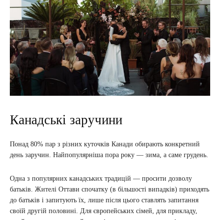
Канадські заручини
Понад 80% пар з різних куточків Канади обирають конкретний
день заручин. Найпопулярніша пора року — зима, а саме грудень.
Одна з популярних канадських традицій — просити дозволу
батьків. Жителі Оттави спочатку (в більшості випадків) приходять
до батьків і запитують їх, лише після цього ставлять запитання
своїй другій половині. Для європейських сімей, для прикладу,