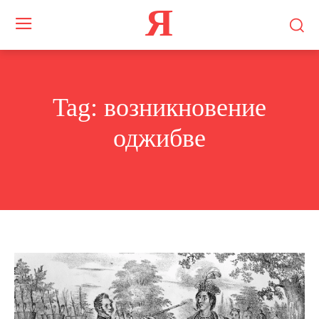
Я
Tag:
возникновение
оджибве