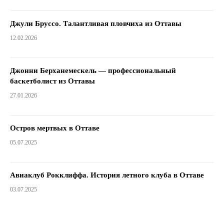
Джули Бруссо. Талантливая пловчиха из Оттавы
12.02.2026
Джонни Берханемескель — профессиональный
баскетболист из Оттавы
27.01.2026
Остров мертвых в Оттаве
05.07.2025
Авиаклуб Рокклиффа. История летного клуба в Оттаве
03.07.2025