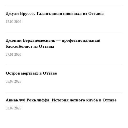
Джули Бруссо. Талантливая пловчиха из Оттавы
12.02.2026
Джонни Берханемескель — профессиональный
баскетболист из Оттавы
27.01.2026
Остров мертвых в Оттаве
05.07.2025
Авиаклуб Рокклиффа. История летного клуба в Оттаве
03.07.2025