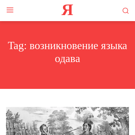
Я
Tag:
возникновение языка
одава