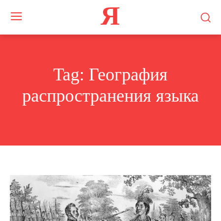
Я
Tag:
География
распространения языка