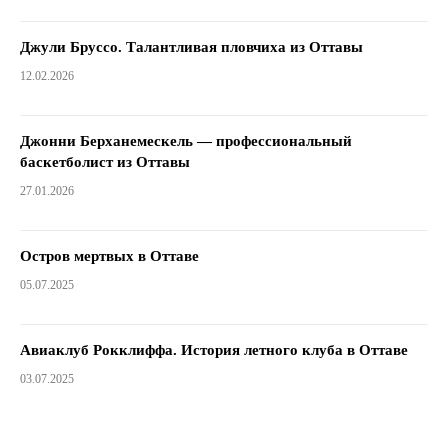
Джули Бруссо. Талантливая пловчиха из Оттавы
12.02.2026
Джонни Берханемескель — профессиональный
баскетболист из Оттавы
27.01.2026
Остров мертвых в Оттаве
05.07.2025
Авиаклуб Рокклиффа. История летного клуба в Оттаве
03.07.2025