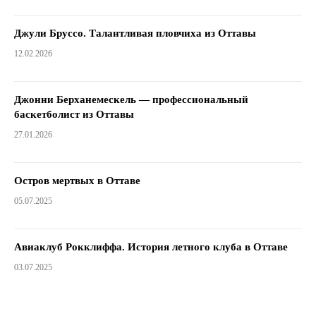
Джули Бруссо. Талантливая пловчиха из Оттавы
12.02.2026
Джонни Берханемескель — профессиональный
баскетболист из Оттавы
27.01.2026
Остров мертвых в Оттаве
05.07.2025
Авиаклуб Рокклиффа. История летного клуба в Оттаве
03.07.2025