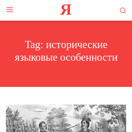
Я
Tag:
исторические
языковые особенности