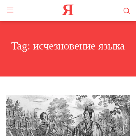
Я
Tag:
исчезновение языка