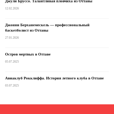
Джули Бруссо. Талантливая пловчиха из Оттавы
12.02.2026
Джонни Берханемескель — профессиональный
баскетболист из Оттавы
27.01.2026
Остров мертвых в Оттаве
05.07.2025
Авиаклуб Рокклиффа. История летного клуба в Оттаве
03.07.2025