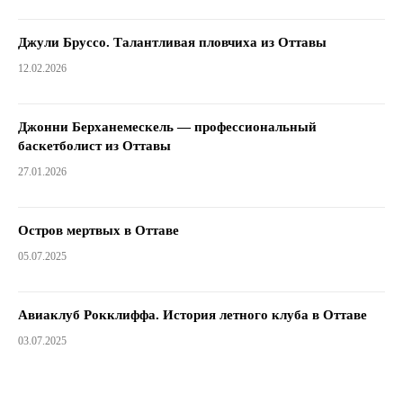
Джули Бруссо. Талантливая пловчиха из Оттавы
12.02.2026
Джонни Берханемескель — профессиональный
баскетболист из Оттавы
27.01.2026
Остров мертвых в Оттаве
05.07.2025
Авиаклуб Рокклиффа. История летного клуба в Оттаве
03.07.2025