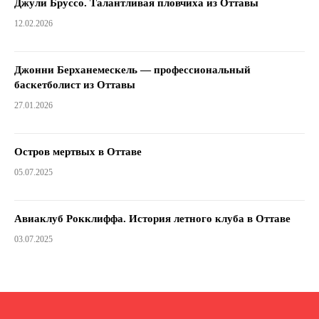
Джули Бруссо. Талантливая пловчиха из Оттавы
12.02.2026
Джонни Берханемескель — профессиональный
баскетболист из Оттавы
27.01.2026
Остров мертвых в Оттаве
05.07.2025
Авиаклуб Рокклиффа. История летного клуба в Оттаве
03.07.2025