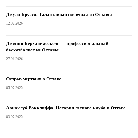
Джули Бруссо. Талантливая пловчиха из Оттавы
12.02.2026
Джонни Берханемескель — профессиональный
баскетболист из Оттавы
27.01.2026
Остров мертвых в Оттаве
05.07.2025
Авиаклуб Рокклиффа. История летного клуба в Оттаве
03.07.2025