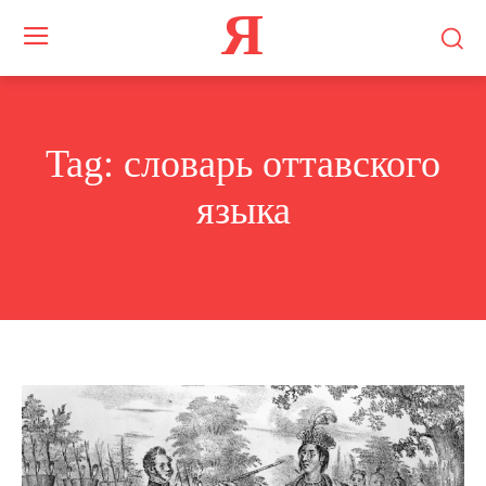
Я
Tag:
словарь оттавского
языка