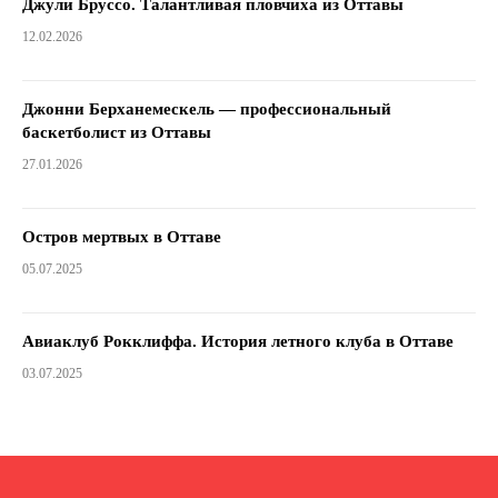
Джули Бруссо. Талантливая пловчиха из Оттавы
12.02.2026
Джонни Берханемескель — профессиональный
баскетболист из Оттавы
27.01.2026
Остров мертвых в Оттаве
05.07.2025
Авиаклуб Рокклиффа. История летного клуба в Оттаве
03.07.2025