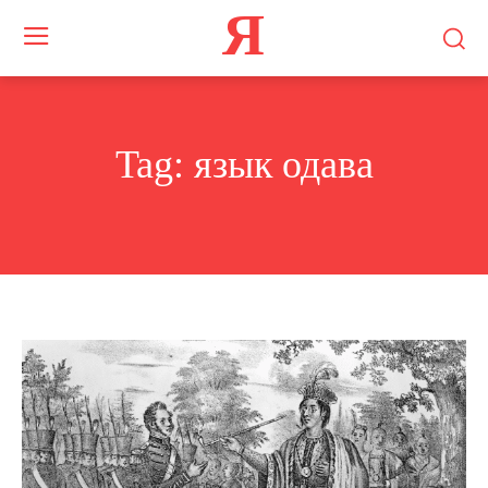
Я
Tag:
язык одава