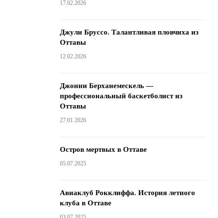
17.02.2026
Джули Бруссо. Талантливая пловчиха из
Оттавы
12.02.2026
Джонни Берханемескель —
профессиональный баскетболист из
Оттавы
27.01.2026
Остров мертвых в Оттаве
05.07.2025
Авиаклуб Рокклиффа. История летного
клуба в Оттаве
03.07.2025