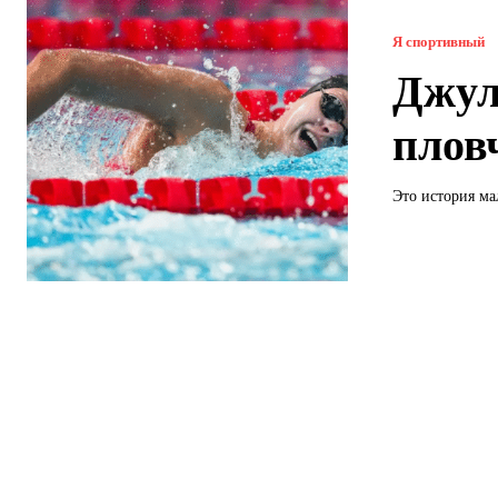
Я спортивный
Джул
плов
Это история мал