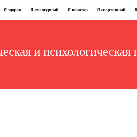
Я здоров
Я культурный
Я новатор
Я спортивный
еская и психологическая 