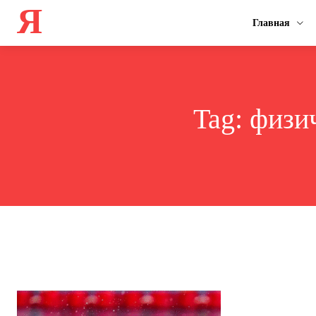
Я
Главная
Tag:
физич