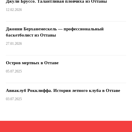
Джули Бруссо. Талантливая пловчиха из Оттавы
12.02.2026
Джонни Берханемескель — профессиональный
баскетболист из Оттавы
27.01.2026
Остров мертвых в Оттаве
05.07.2025
Авиаклуб Рокклиффа. История летного клуба в Оттаве
03.07.2025