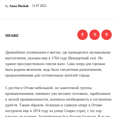
11.07.2022
Anna Moshak
By
SHARE
Древнейшие упоминания о местах, где проводились музыкальные
выступления, указаны еще в 1764 году (Концертный зал). Но
здание просуществовало совсем мало. Сама опера для горожан
была редким явлением, ведь была элегантным развлечением,
предназначенным для состоятельных жителей города.
С ростом в Оттаве небольшой, но зажиточной группы
промышленников, имевших уже весомое состояние, заработанное
в лесной промышленности, возникла необходимость в построении
удобств. Таким образом, большую и славную оперу в Оттаве
построили еще в 1874 году на улице Спаркс-стрит, с тех пор
началась ее история. Застройщиком был Уильям Годжсон. В то же