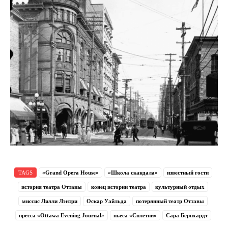
TAGS
«Grand Opera House»
«Школа скандала»
известный гости
история театра Оттавы
конец истории театра
культурный отдых
миссис Лилли Лэнтри
Оскар Уайльда
потерянный театр Оттавы
пресса «Ottawa Evening Journal»
пьеса «Сплетни»
Сара Бернхардт