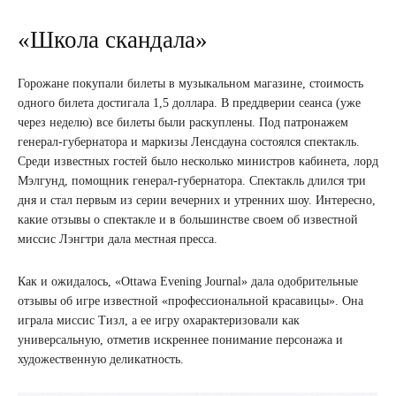
«Школа скандала»
Горожане покупали билеты в музыкальном магазине, стоимость
одного билета достигала 1,5 доллара. В преддверии сеанса (уже
через неделю) все билеты были раскуплены. Под патронажем
генерал-губернатора и маркизы Ленсдауна состоялся спектакль.
Среди известных гостей было несколько министров кабинета, лорд
Мэлгунд, помощник генерал-губернатора. Спектакль длился три
дня и стал первым из серии вечерних и утренних шоу. Интересно,
какие отзывы о спектакле и в большинстве своем об известной
миссис Лэнгтри дала местная пресса.
Как и ожидалось, «Ottawa Evening Journal» дала одобрительные
отзывы об игре известной «профессиональной красавицы». Она
играла миссис Тизл, а ее игру охарактеризовали как
универсальную, отметив искреннее понимание персонажа и
художественную деликатность.