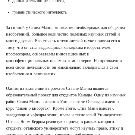
дополнительной реальности;
гуманистического интеллекта.
За спиной у Стива Манна множество необходимых для общества
изобретений, большое количество полезных научных статей и
много другого. Его страсть к технической науке привела его к
тому, что он стал выдающимся канадским изобретателем,
профессором, основателем инновационных и
многофункциональных носимых компьютеров. На протяжении
всей своей деятельности он максимально вкладывался в свои
изобретения и развивал их.
Одним из важнейший проектов Стване Манна является
образовательный проект для студентов Канады. Одну из научных
работ Стива Манна читают в Университете Оттавы, а именно —
курс “Закон о киборгах”. Кроме этого, Стив Манн вместе с
заведующим кафедры этики, права и технологий Университета
Оттавы Яном Керром реализуют проект, в рамках которого
студенты оттавского университета могут изучать право, этику и
технологии анонимности, слежения, наблюдения и