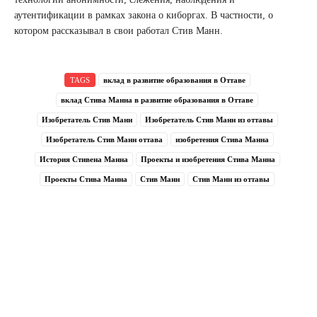
аутентификации в рамках закона о киборгах. В частности, о
котором рассказывал в свои работал Стив Манн.
TAGS
вклад в развитие образования в Оттаве
вклад Стива Манна в развитие образования в Оттаве
Изобретатель Стив Манн
Изобретатель Стив Манн из оттавы
Изобретатель Стив Манн оттава
изобретения Стива Манна
История Стивена Манна
Проекты и изобретения Стива Манна
Проекты Стива Манна
Стив Манн
Стив Манн из оттавы