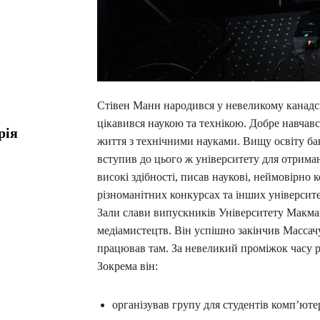
Стівен Манн народився у невеликому канадсь
цікавився наукою та технікою. Добре навчався
рія
життя з технічними науками. Вищу освіту бак
вступив до цього ж університету для отриман
високі здібності, писав наукові, неймовірно к
різноманітних конкурсах та інших університет
Зали слави випускників Університету Макмай
медіамистецтв. Він успішно закінчив Массачу
працював там. За невеликий проміжок часу р
Зокрема він:
організував групу для студентів комп’ютер