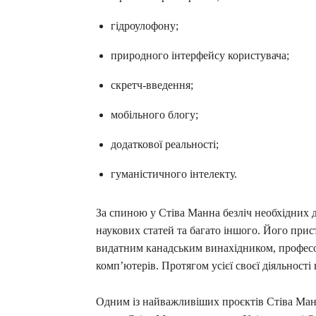
гідроулофону;
природного інтерфейсу користувача;
скретч-введення;
мобільного блогу;
додаткової реальності;
гуманістичного інтелекту.
За спиною у Стіва Манна безліч необхідних д
наукових статей та багато іншого. Його прист
видатним канадським винахідником, професо
комп’ютерів. Протягом усієї своєї діяльності
Одним із найважливіших проєктів Стіва Манн