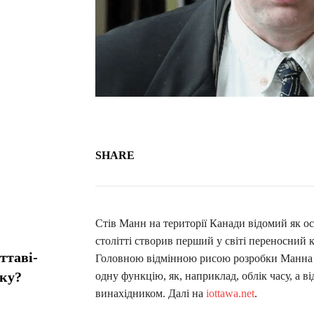
SHARE
Стів Манн на території Канади відомий як о
столітті створив перший у світі переносний 
ттаві-
Головною відмінною рисою розробки Манна б
мку?
одну функцію, як, наприклад, облік часу, а 
винахідником. Далі на
iottawa.net
.