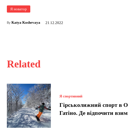
Я новатор
Katya Koshevaya
21.12.2022
By
Related
Я спортивний
Гірськолижний спорт в О
Гатіно. Де відпочити взи