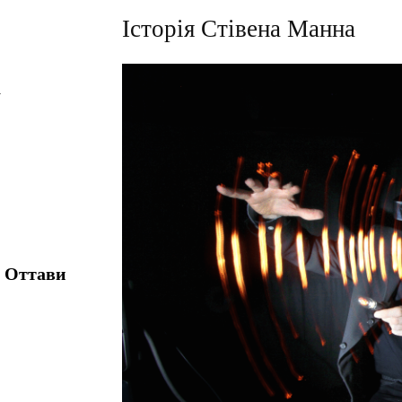
Історія Стівена Манна
а
т Оттави