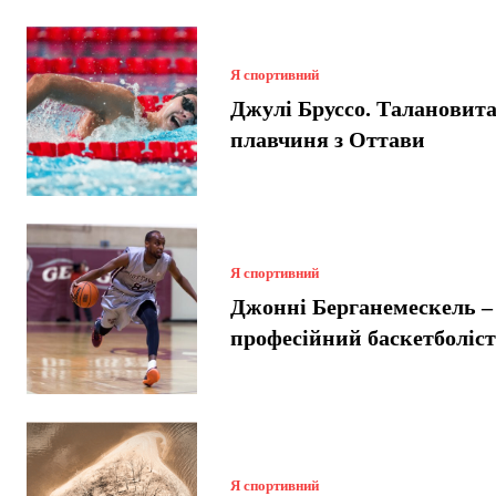
Я спортивний
Джулі Бруссо. Талановит
плавчиня з Оттави
Я спортивний
Джонні Берганемескель –
професійний баскетболіс
Я спортивний