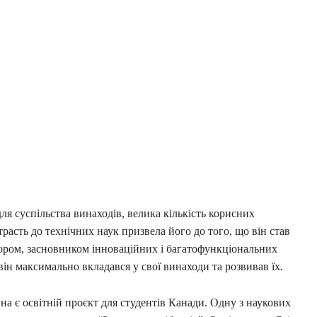
ля суспільства винаходів, велика кількість корисних
расть до технічних наук призвела його до того, що він став
ром, засновником інноваційних і багатофункціональних
 він максимально вкладався у свої винаходи та розвивав їх.
а є освітній проєкт для студентів Канади. Одну з наукових