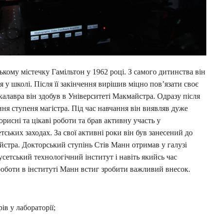
кому містечку Гамільтон у 1962 році. З самого дитинства він
 у школі. Після її закінчення вирішив міцно пов’язати своє
алавра він здобув в Університеті Макмайстра. Одразу після
ня ступеня магістра. Під час навчання він виявляв дуже
орисні та цікаві роботи та брав активну участь у
ських заходах. За свої активні роки він був занесений до
стра. Докторський ступінь Стів Манн отримав у галузі
сетський технологічний інститут і навіть якийсь час
оботи в інституті Манн встиг зробити важливий внесок.
ів у лабораторії;