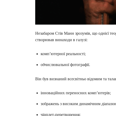
Незабаром Стів Манн зрозумів, що однієї теор
створював винаходи в галузі:
комп’ютерної реальності;
обчислювальної фотографії.
Він був визнаний всесвітньо відомим та тал
інноваційних переносних комп’ютерів;
зображень з високим динамічним діапазо
чірплет-перетворення;