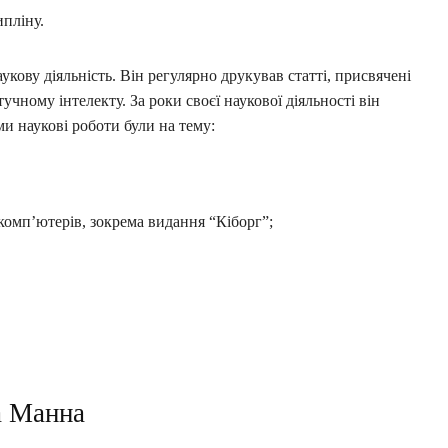
ипліну.
кову діяльність. Він регулярно друкував статті, присвячені
учному інтелекту. За роки своєї наукової діяльності він
и наукові роботи були на тему:
омп’ютерів, зокрема видання “Кіборг”;
а Манна