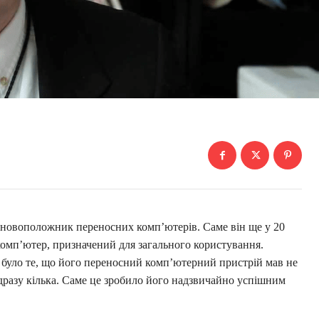
сновоположник переносних комп’ютерів. Саме він ще у 20
комп’ютер, призначений для загального користування.
уло те, що його переносний комп’ютерний пристрій мав не
відразу кілька. Саме це зробило його надзвичайно успішним