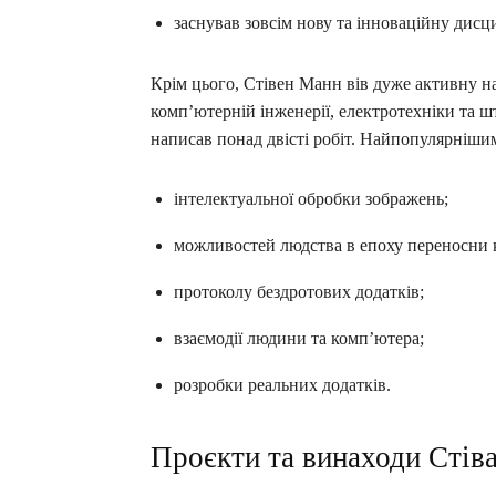
заснував зовсім нову та інноваційну дисц
Крім цього, Стівен Манн вів дуже активну нау
комп’ютерній інженерії, електротехніки та шт
написав понад двісті робіт. Найпопулярнішим
інтелектуальної обробки зображень;
можливостей людства в епоху переносни к
протоколу бездротових додатків;
взаємодії людини та комп’ютера;
розробки реальних додатків.
Проєкти та винаходи Стів