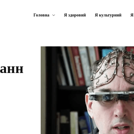
Головна
Я здоровий
Я культурний
Я
Манн