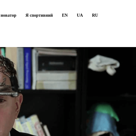
 новатор
Я спортивний
EN
UA
RU