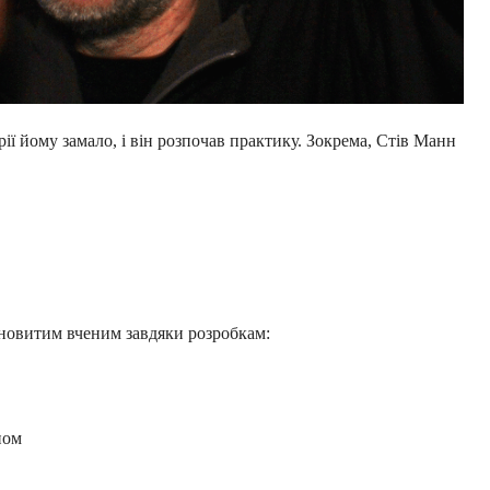
ії йому замало, і він розпочав практику. Зокрема, Стів Манн
ановитим вченим завдяки розробкам:
ном