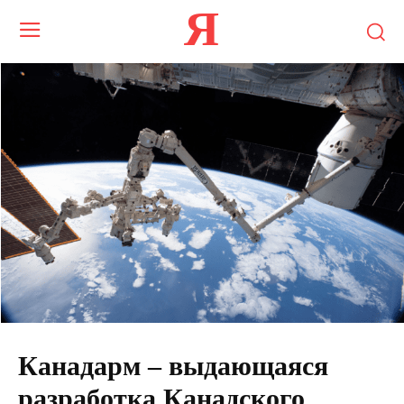
Я
Канадарм – выдающаяся
разработка Канадского