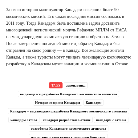
За свою историю манипулятор Канадарм совершил более 90
космических миссий. Его самая последняя миссия состоялась в
2011 году. Тогда Канадарм была поставлена задача доставить
многоцелевой логистический модуль Рафаэлло МПЛМ от НАСА
на международную космическую станцию и обратно на Землю.
После завершения последней миссии, образец Канадарм был
отправлен на свою родину — в Канаду. Все желающие жители
Канады, а также туристы могут увидеть легендарную космическую
разработку в Канадском музее авиации и космонавтики в Оттаве.
TAGS
аэронавтика
выдающаяся разработка Канадского космического агентства
История создания Канадарм
Канадарм
Канадарм – выдающаяся разработка Канадского космического агентства
канадарм оттава
канадарм разработан в оттаве
канадарм с оттавы
разработка Канадского космического агентства
что можно осуществлять с помощью Канадарм