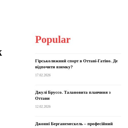
Popular
ж
Гірськолижний спорт в Оттаві-Гатіно. Де
відпочити взимку?
17.02.2026
Джулі Бруссо. Талановита плавчиня з
Оттави
12.02.2026
Джонні Берганемескель – професійний