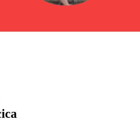
з
іса