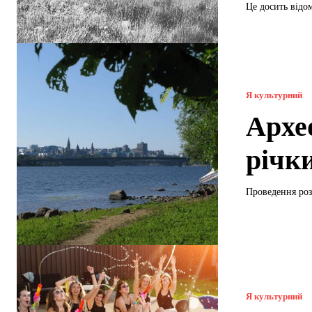
Це досить відом
Я культурний
Архе
річк
Проведення роз
Я культурний