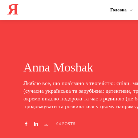
Я
Головна
Anna Moshak
Люблю все, що пов'язано з творчістю: співи, м
(сучасна українська та зарубіжна: детективи, т
окремо виділю подорожі та час з родиною (це б
продовжувати та розвиватися у цьому напрямку
94 POSTS