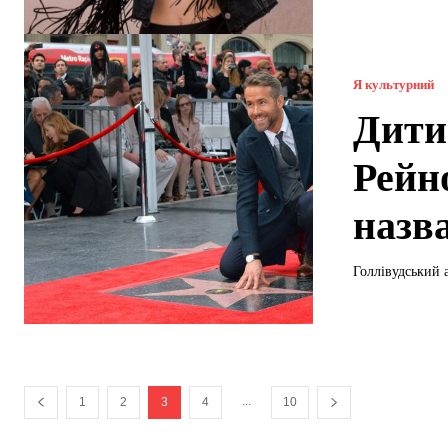
Я культурний
Дити
Рейн
назв
Голлівудський 
...
1
2
3
4
10