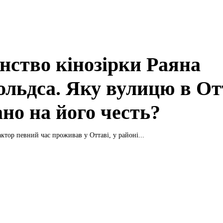
нство кінозірки Раяна
ольдса. Яку вулицю в От
ано на його честь?
актор певний час проживав у Оттаві, у районі...