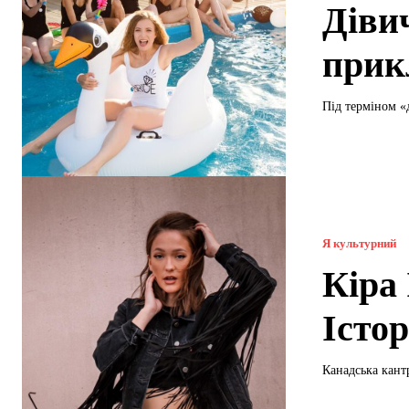
Дівич
прик
Під терміном «д
Я культурний
Кіра 
Істо
Канадська кантр