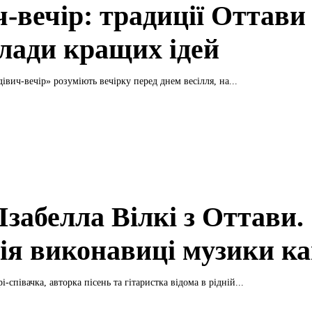
-вечір: традиції Оттави
лади кращих ідей
івич-вечір» розуміють вечірку перед днем весілля, на...
Ізабелла Вілкі з Оттави.
рія виконавиці музики ка
і-співачка, авторка пісень та гітаристка відома в рідній...