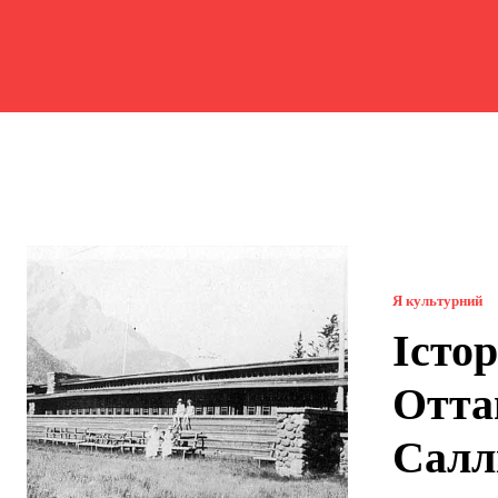
Я культурний
Істор
Отта
Салл