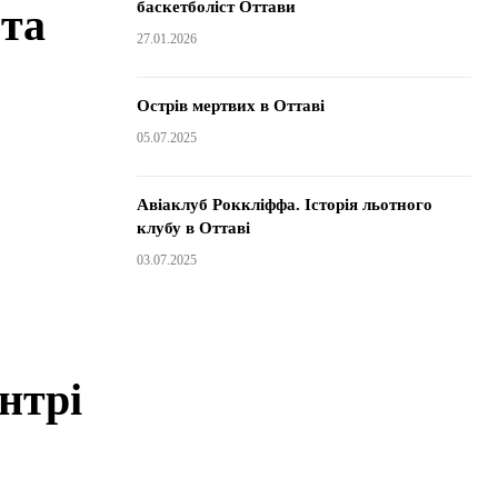
баскетболіст Оттави
 та
27.01.2026
Острів мертвих в Оттаві
05.07.2025
Авіаклуб Роккліффа. Історія льотного
клубу в Оттаві
03.07.2025
нтрі