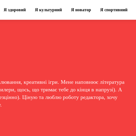
Я здоровий
Я культурний
Я новатор
Я спортивний
алювання, креативні ігри. Мене наповнює література
рилери, щось, що тримає тебе до кінця в напрузі). А
езцінно). Ціную та люблю роботу редактора, хочу
.