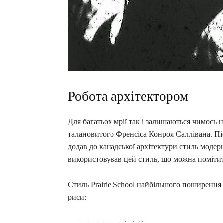
Робота архітектором
Для багатьох мрії так і залишаються чимось 
талановитого Френсіса Конроя Саллівана. Пі
додав до канадської архітектури стиль модерні
використовував цей стиль, що можна помітити
Стиль Prairie School найбільшого поширення
риси: