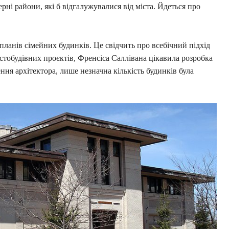
рні райони, які б відгалужувалися від міста. Йдеться про
ланів сімейних будинків. Це свідчить про всебічний підхід
стобудівних проєктів, Френсіса Саллівана цікавила розробка
ння архітектора, лише незначна кількість будинків була