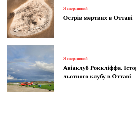
Я спортивний
Острів мертвих в Оттаві
Я спортивний
Авіаклуб Роккліффа. Істо
льотного клубу в Оттаві