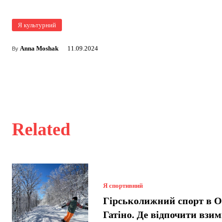
Я культурний
Anna Moshak
11.09.2024
By
Related
Я спортивний
Гірськолижний спорт в О
Гатіно. Де відпочити взи