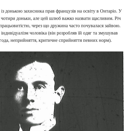
 із донькою захисника прав французів на освіту в Онтаріо. У
 чотири доньки, але цей шлюб важко назвати щасливим. Річ
 працьовитістю, через що дружина часто почувалася зайвою.
ндивідуалізм чоловіка (він розробляв їй одяг та змушував
года, неприйняття, критичне сприйняття певних норм).