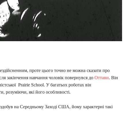
нездійсненним, проте цього точно не можна сказати про
сля закінчення навчання чоловік повернувся до
Оттави
. Він
стської Prairie School. У багатьох роботах він
, розуміючи, які його особливості.
 здобув на Середньому Заході США, йому характерні такі