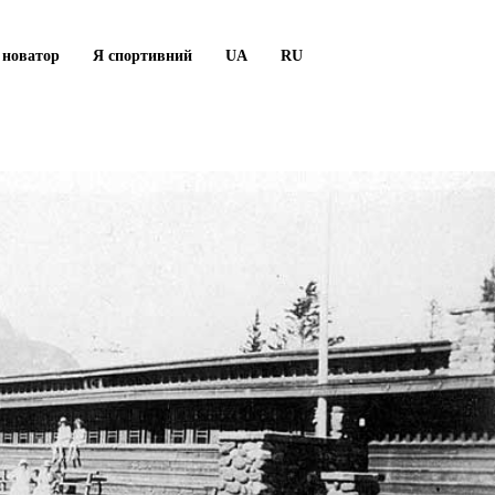
 новатор
Я спортивний
UA
RU