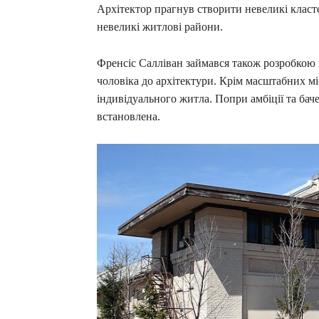
Архітектор прагнув створити невеликі класте
невеликі житлові райони.
Френсіс Салліван займався також розробкою п
чоловіка до архітектури. Крім масштабних мі
індивідуального житла. Попри амбіції та баче
встановлена.