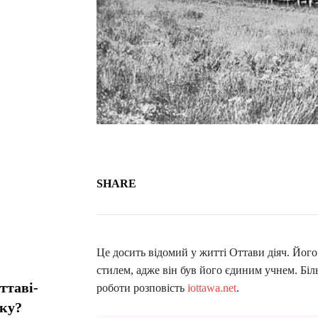
SHARE
Це досить відомий у житті Оттави діяч. Йог
стилем, адже він був його єдиним учнем. Біль
ттаві-
роботи розповість
iottawa.net
.
мку?