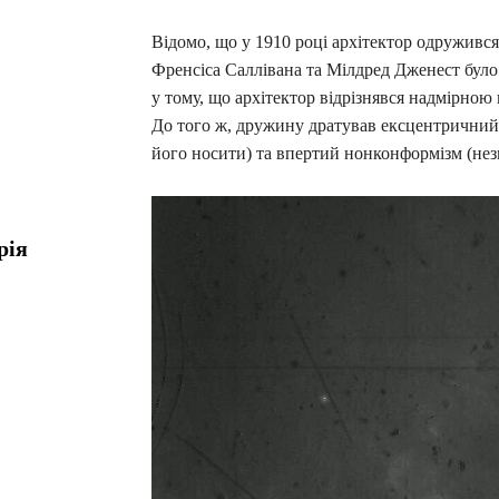
Відомо, що у 1910 році архітектор одружився
Френсіса Саллівана та Мілдред Дженест було
у тому, що архітектор відрізнявся надмірною
До того ж, дружину дратував ексцентричний і
його носити) та впертий нонконформізм (нез
рія