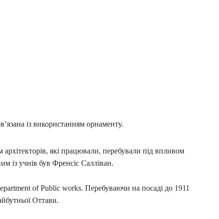
в’язана із використанням орнаменту.
ям архітекторів, які працювали, перебували під впливом
м із учнів був Френсіс Салліван.
epartment of Public works. Перебуваючи на посаді до 1911
айбутньої Оттави.