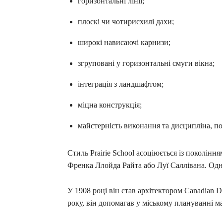
горизонтальні лінії;
плоскі чи чотирисхилі дахи;
широкі нависаючі карнизи;
згруповані у горизонтальні смуги вікна;
інтеграція з ландшафтом;
міцна конструкція;
майстерність виконання та дисципліна, по
Стиль Prairie School асоціюється із поколінн
Френка Ллойда Райта або Луї Саллівана. Одни
У 1908 році він став архітектором Canadian D
року, він допомагав у міському плануванні м