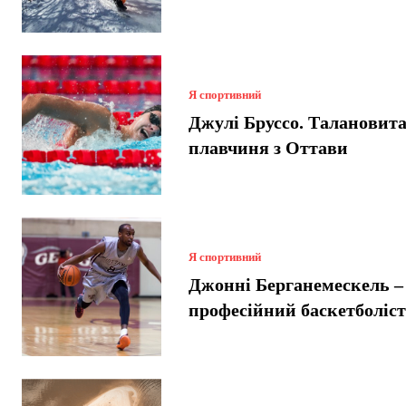
Я спортивний
Джулі Бруссо. Талановит
плавчиня з Оттави
Я спортивний
Джонні Берганемескель –
професійний баскетболіс