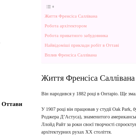
Життя Френсіса Саллівана
Робота архітектором
Робота приватного забудовника
а
Найвідоміші приклади робіт в Оттаві
Вплив Френсіса Саллівана
Життя Френсіса Саллівана
Він народився у 1882 році в Онтаріо. Ще зма
т Оттави
У 1907 році він працював у студії Oak Park
Роджера Д’Астуса), знаменитого американськ
Ллойд Райт за роки своєї творчості спроєкту
архітектурних рухах XX століття.