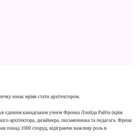
лечку юнак мріяв стати архітектором.
, був єдиним канадським учнем Френка Ллойда Райта (крім
ого архітектора, дизайнера, письменника та педагога. Френк
вав понад 1000 споруд, відіграючи важливу роль в