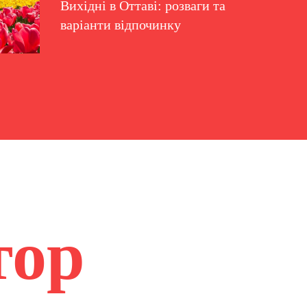
Вихідні в Оттаві: розваги та
варіанти відпочинку
тор