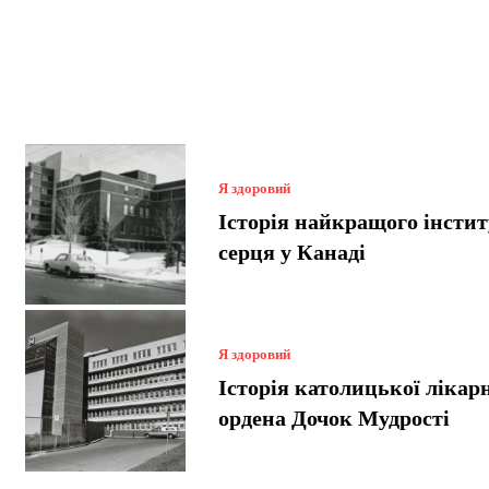
Я здоровий
Історія найкращого інстит
серця у Канаді
Я здоровий
Історія католицької лікар
ордена Дочок Мудрості