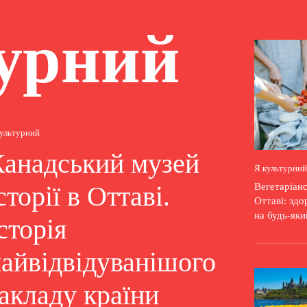
урний
культурний
Канадський музей
Я культурний
Вегетаріанс
сторії в Оттаві.
Оттаві: зд
на будь-яки
сторія
айвідвідуванішого
акладу країни