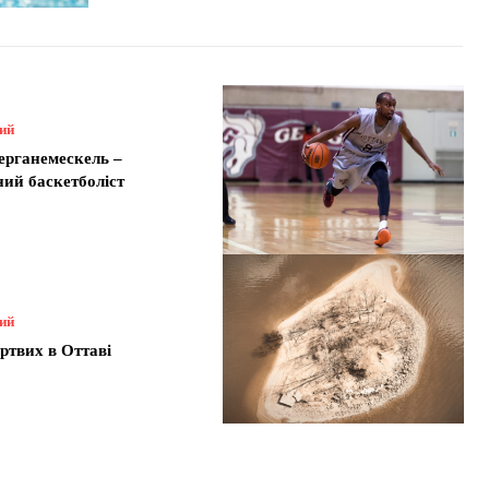
ний
ерганемескель –
ний баскетболіст
ний
ртвих в Оттаві