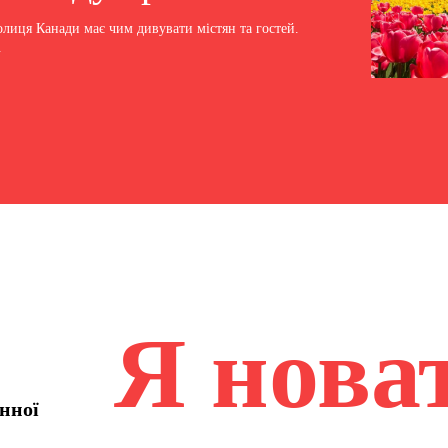
олиця Канади має чим дивувати містян та гостей.
.
Я нова
нної