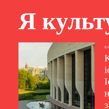
Я культ
Я 
і
І
н
з