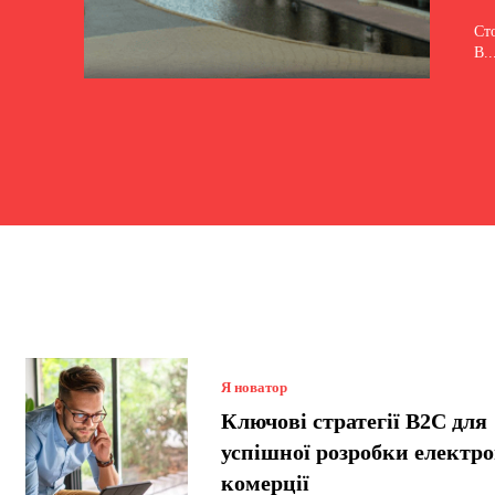
Ст
В..
Я новатор
Ключові стратегії B2C для
успішної розробки електро
комерції