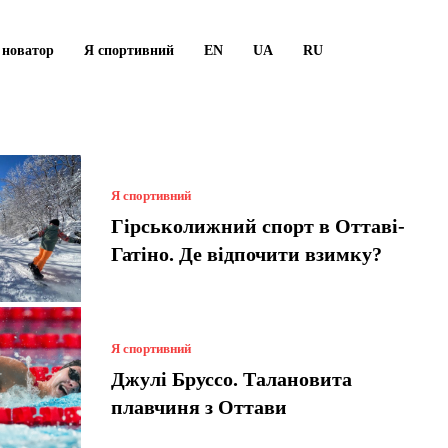
 новатор
Я спортивний
EN
UA
RU
Я спортивний
Гірськолижний спорт в Оттаві-
Гатіно. Де відпочити взимку?
Я спортивний
Джулі Бруссо. Талановита
плавчиня з Оттави