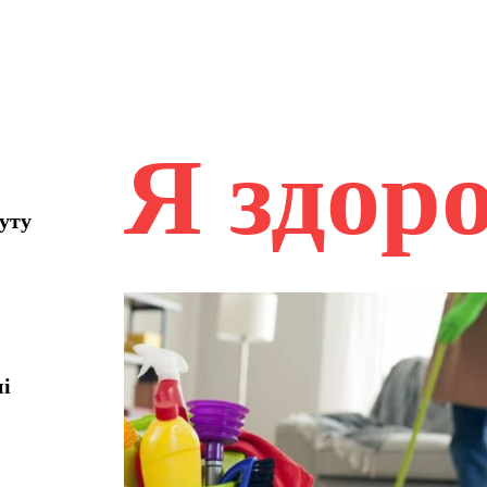
Я здор
уту
ні