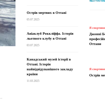
Острів мертвих в Оттаві
05.07.2025
Я спортив
Авіаклуб Роккліффа. Історія
Джонні Б
льотного клубу в Оттаві
професій
Оттави
03.07.2025
Канадський музей історії в
в
Оттаві. Історія
найвідвідуванішого закладу
Я спортив
країни
Острів ме
11.03.2025
..