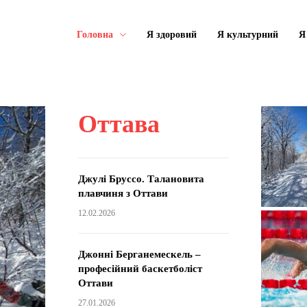
Головна
Я здоровий
Я культурний
Я
Оттава
Джулі Бруссо. Талановита
плавчиня з Оттави
12.02.2026
Джонні Берганемескель –
професійний баскетболіст
Оттави
27.01.2026