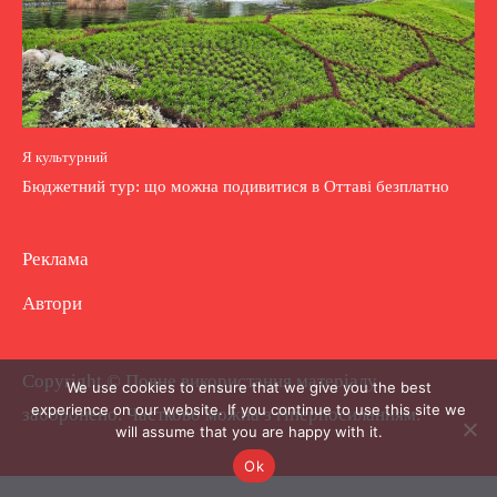
Я культурний
Бюджетний тур: що можна подивитися в Оттаві безплатно
Реклама
Автори
Copyright © Повне використання матеріалу
We use cookies to ensure that we give you the best
experience on our website. If you continue to use this site we
заборонено. Частково можна з гіперпосиланням.
will assume that you are happy with it.
Ok
.
.
.