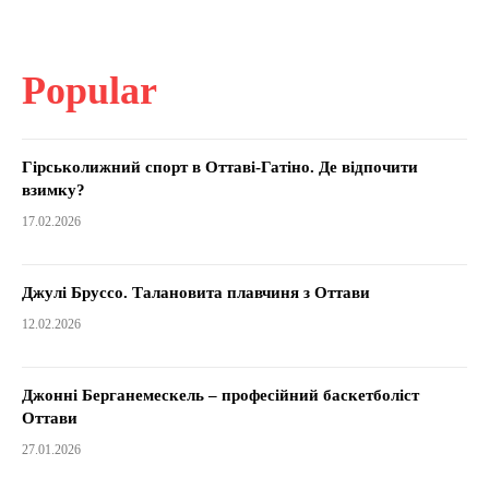
Popular
Гірськолижний спорт в Оттаві-Гатіно. Де відпочити
взимку?
17.02.2026
Джулі Бруссо. Талановита плавчиня з Оттави
12.02.2026
Джонні Берганемескель – професійний баскетболіст
Оттави
27.01.2026