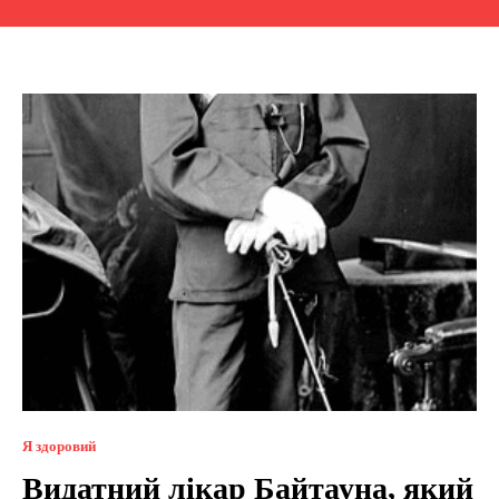
Я здоровий
Видатний лікар Байтауна, який