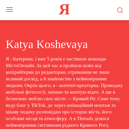
Я
Katya Koshevaya
Я - Катерина, і вже 5 років є частиною команди
МістоОнлайн. За цей час я пройшла шлях від
копірайтерки до редакторки, отримавши не лише
великий досвід, а й знайомство з неймовірними
людьми. Окрім цього, я - контент-креаторка. Проводжу
мобільні фотосесії, знімаю та монтую відео. А ще я
безмежно люблю своє місто — Кривий Ріг. Саме тому
веду блог у TikTok, де через анімаційний монтаж та
цікаву подачу розповідаю про історію міста, його
особливі місця та атмосферу. А в Threads ділюся
неймовірними світлинами рідного Кривого Рогу,