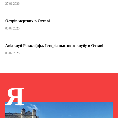
27.01.2026
Острів мертвих в Оттаві
05.07.2025
Авіаклуб Роккліффа. Історія льотного клубу в Оттаві
03.07.2025
Я