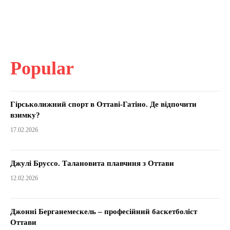
Popular
Гірськолижний спорт в Оттаві-Гатіно. Де відпочити
взимку?
17.02.2026
Джулі Бруссо. Талановита плавчиня з Оттави
12.02.2026
Джонні Берганемескель – професійний баскетболіст
Оттави