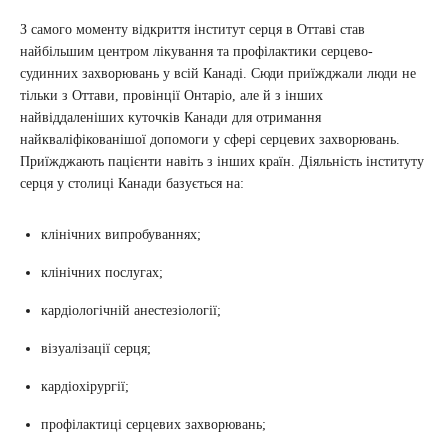
З самого моменту відкриття інститут серця в Оттаві став
найбільшим центром лікування та профілактики серцево-
судинних захворювань у всій Канаді. Сюди приїжджали люди не
тільки з Оттави, провінції Онтаріо, але й з інших
найвіддаленіших куточків Канади для отримання
найкваліфікованішої допомоги у сфері серцевих захворювань.
Приїжджають пацієнти навіть з інших країн. Діяльність інституту
серця у столиці Канади базується на:
клінічних випробуваннях;
клінічних послугах;
кардіологічній анестезіології;
візуалізації серця;
кардіохірургії;
профілактиці серцевих захворювань;