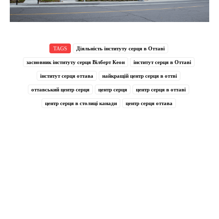
TAGS
Діяльність інституту серця в Оттаві
засновник інституту серця Вілберт Кеон
інститут серця в Оттаві
інститут серця оттава
найкращій центр серця в оттві
оттавський центр серця
центр серця
центр серця в оттаві
центр серця в столиці канади
центр серця оттава