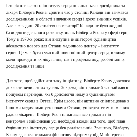
Історія оттавського інституту серця починається з дослідника та
лікаря Вілберта Кеона. Довгий час у столиці Канади він займався
дослідженнями в області вивчення серця і досяг значних успіхів.
Але в середині 20 століття на території Канади не було жодної
бази для подальшого розвитку знань Вілберта Кеона у сфері серця.
Тому в 1970-х роках він виступив ініціатором будівництва
абсолютно нового для Оттави медичного центру – інституту
серця. Це мав бути сучасний повноцінний центр серця, в якому
мали проводити як лікування, так і профілактику, реабілітацію,
дослідження та інше.
Для того, щоб здійснити таку ініціативу, Вілберту Кеону довелося
докласти величезних зусиль. Зокрема, він тривалий час займався
пошуком партнерів, які б допомогли йому з будівництвом
інституту серця в Оттаві. Крім цього, він активно співпрацював з
іншими медичними установами Оттави, університетом та міською
радою лікарень. Вілберт Кеон намагався все тримати під
контролем і здійснював усі необхідні заходи для того, щоб план
будівництва інституту серця був реалізований. Зрештою, Вілберту
Кеону вдалося отримати фінансову підтримку від Міністерства