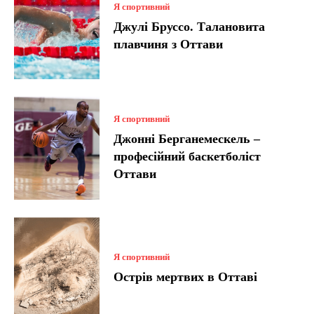
Я спортивний
Джулі Бруссо. Талановита
плавчиня з Оттави
Я спортивний
Джонні Берганемескель –
професійний баскетболіст
Оттави
Я спортивний
Острів мертвих в Оттаві