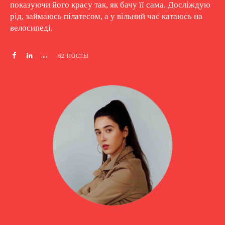
показуючи його красу так, як бачу її сама. Досліждую
рід, займаюсь пілатесом, а у вільний час катаюсь на
велосипеді.
62 ПОСТЫ