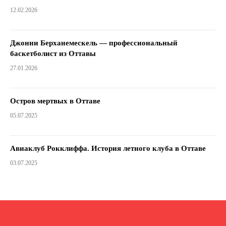
12.02.2026
Джонни Берханемескель — профессиональный
баскетболист из Оттавы
27.01.2026
Остров мертвых в Оттаве
05.07.2025
Авиаклуб Рокклиффа. История летного клуба в Оттаве
03.07.2025