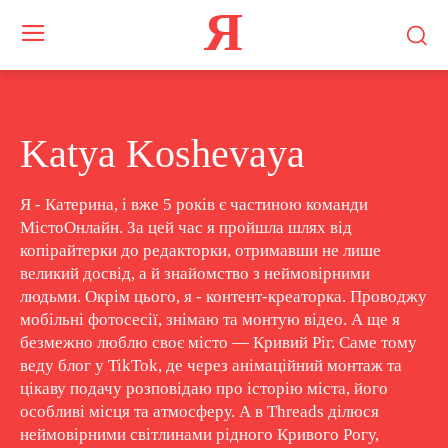
Я
Katya Koshevaya
Я - Катерина, і вже 5 років є частиною команди
МістоОнлайн. За цей час я пройшла шлях від
копірайтерки до редакторки, отримавши не лише
великий досвід, а й знайомство з неймовірними
людьми. Окрім цього, я - контент-креаторка. Проводжу
мобільні фотосесії, знімаю та монтую відео. А ще я
безмежно люблю своє місто — Кривий Ріг. Саме тому
веду блог у TikTok, де через анімаційний монтаж та
цікаву подачу розповідаю про історію міста, його
особливі місця та атмосферу. А в Threads ділюся
неймовірними світлинами рідного Кривого Рогу,