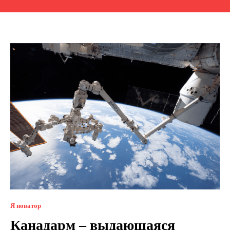
Я новатор
Канадарм – выдающаяся